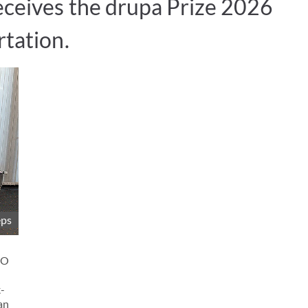
eceives the drupa Prize 2026
rtation.
eps
EO
-
an