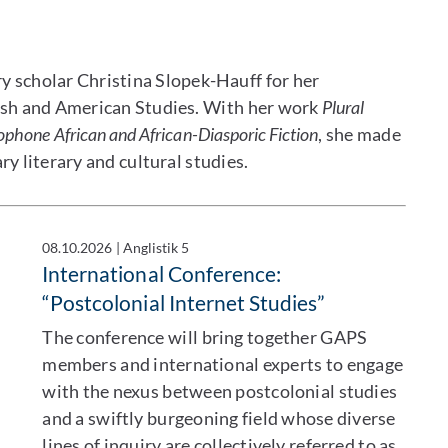
y scholar Christina Slopek-Hauff for her
glish and American Studies. With her work
Plural
lophone African and African-Diasporic Fiction
, she made
ry literary and cultural studies.
08.10.2026
|
Anglistik 5
International Conference:
“Postcolonial Internet Studies”
The conference will bring together GAPS
members and international experts to engage
with the nexus between postcolonial studies
and a swiftly burgeoning field whose diverse
lines of inquiry are collectively referred to as