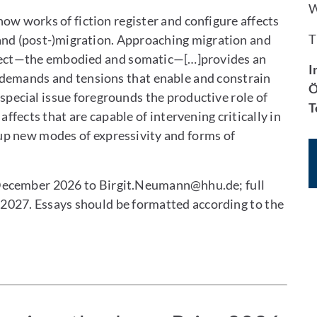
W
how works of fiction register and configure affects
T
 and (post-)migration. Approaching migration and
affect—the embodied and somatic—[…]provides an
I
e demands and tensions that enable and constrain
Ö
e special issue foregrounds the productive role of
T
affects that are capable of intervening critically in
p new modes of expressivity and forms of
 December 2026 to Birgit.Neumann@hhu.de; full
2027. Essays should be formatted according to the