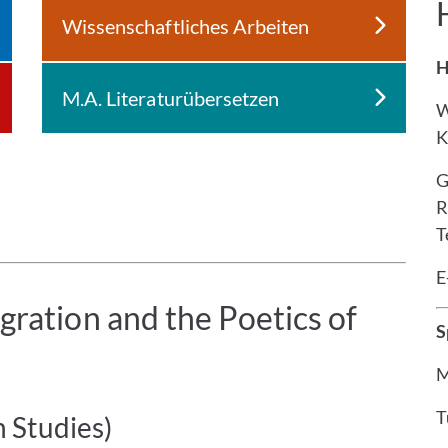
Wissenschaftliches Arbeiten
H
M.A. Literaturübersetzen
W
K
G
R
T
E
igration and the Poetics of
S
M
T
n Studies)